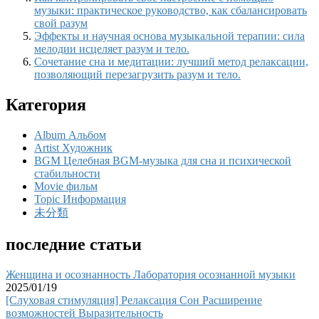
музыки: практическое руководство, как сбалансировать
свой разум
Эффекты и научная основа музыкальной терапии: сила
мелодии исцеляет разум и тело.
Сочетание сна и медитации: лучший метод релаксации,
позволяющий перезагрузить разум и тело.
Категория
Album Альбом
Artist Художник
BGM Целебная BGM-музыка для сна и психической
стабильности
Movie фильм
Topic Информация
未分類
последние статьи
Женщина и осознанность Лаборатория осознанной музыки
2025/01/19
[Слуховая стимуляция] Релаксация Сон Расширение
возможностей Выразительность