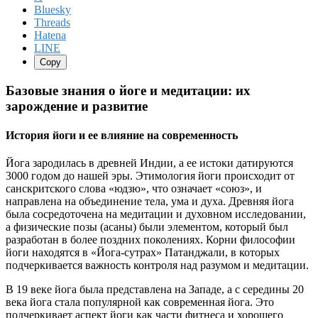
Bluesky
Threads
Hatena
LINE
Copy
Базовые знания о йоге и медитации: их
зарождение и развитие
История йоги и ее влияние на современность
Йога зародилась в древней Индии, а ее истоки датируются
3000 годом до нашей эры. Этимология йоги происходит от
санскритского слова «юдзю», что означает «союз», и
направлена ​​на объединение тела, ума и духа. Древняя йога
была сосредоточена на медитации и духовном исследовании,
а физические позы (асаны) были элементом, который был
разработан в более поздних поколениях. Корни философии
йоги находятся в «Йога-сутрах» Патанджали, в которых
подчеркивается важность контроля над разумом и медитации.
В 19 веке йога была представлена ​​на Западе, а с середины 20
века йога стала популярной как современная йога. Это
подчеркивает аспект йоги как части фитнеса и хорошего