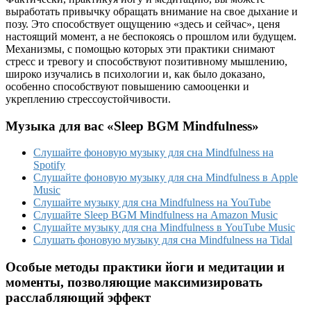
выработать привычку обращать внимание на свое дыхание и
позу. Это способствует ощущению «здесь и сейчас», ценя
настоящий момент, а не беспокоясь о прошлом или будущем.
Механизмы, с помощью которых эти практики снимают
стресс и тревогу и способствуют позитивному мышлению,
широко изучались в психологии и, как было доказано,
особенно способствуют повышению самооценки и
укреплению стрессоустойчивости.
Музыка для вас «Sleep BGM Mindfulness»
Слушайте фоновую музыку для сна Mindfulness на
Spotify
Слушайте фоновую музыку для сна Mindfulness в Apple
Music
Слушайте музыку для сна Mindfulness на YouTube
Слушайте Sleep BGM Mindfulness на Amazon Music
Слушайте музыку для сна Mindfulness в YouTube Music
Слушать фоновую музыку для сна Mindfulness на Tidal
Особые методы практики йоги и медитации и
моменты, позволяющие максимизировать
расслабляющий эффект