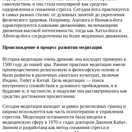
самочувствия, и она стала популярной как средство
оздоровления и снижения стресса. Сегодня йога практикуется
в самых разных стилях: от духовных занятий до укрепления
физического здоровья. Например, Аштанга и Виньяса-йога
характеризуются плавными движениями, включающими
движения высокой интенсивности, тогда как Хатха-йога и
Айенгар-йога сосредоточены на более медленных движениях.
Происхождение и процесс развития медитации
История медитации очень древняя: она восходит примерно к
1500 году до нашей эры. Ранние практики медитации имели
преимущественно религиозную и философскую основу и
были развиты в различных азиатских культурах, включая
Индию, Тибет и Китай. Цель медитации — поиск
внутреннего спокойствия и духовного пробуждения, и в
буддизме и, в частности, в индуизме она рассматривалась как
средство достижения просветления.
Сегодня медитация выходит за рамки религиозных границ и
широко используется как часть психотерапии и управления
стрессом. Медитация осознанности была введена в
медицинскую сферу в 1970-х годах доктором Джоном Кабат-
Зинном и разработана как метод снижения стресса и