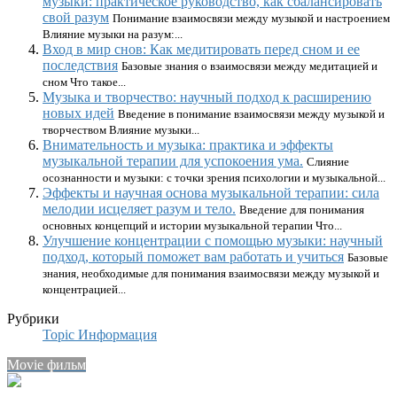
музыки: практическое руководство, как сбалансировать
свой разум
Понимание взаимосвязи между музыкой и настроением
Влияние музыки на разум:...
Вход в мир снов: Как медитировать перед сном и ее
последствия
Базовые знания о взаимосвязи между медитацией и
сном Что такое...
Музыка и творчество: научный подход к расширению
новых идей
Введение в понимание взаимосвязи между музыкой и
творчеством Влияние музыки...
Внимательность и музыка: практика и эффекты
музыкальной терапии для успокоения ума.
Слияние
осознанности и музыки: с точки зрения психологии и музыкальной...
Эффекты и научная основа музыкальной терапии: сила
мелодии исцеляет разум и тело.
Введение для понимания
основных концепций и истории музыкальной терапии Что...
Улучшение концентрации с помощью музыки: научный
подход, который поможет вам работать и учиться
Базовые
знания, необходимые для понимания взаимосвязи между музыкой и
концентрацией...
Рубрики
Topic Информация
Movie фильм