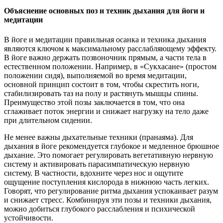
Объяснение основных поз и техник дыхания для йоги и
медитации
В йоге и медитации правильная осанка и техника дыхания
являются ключом к максимальному расслабляющему эффекту.
В йоге важно держать позвоночник прямым, а части тела в
естественном положении. Например, в «Сукхасане» (простом
положении сидя), выполняемой во время медитации,
основной принцип состоит в том, чтобы скрестить ноги,
стабилизировать таз на полу и растянуть мышцы спины.
Преимущество этой позы заключается в том, что она
сглаживает поток энергии и снижает нагрузку на тело даже
при длительном сидении.
Не менее важны дыхательные техники (пранаяма). Для
дыхания в йоге рекомендуется глубокое и медленное брюшное
дыхание. Это помогает регулировать вегетативную нервную
систему и активировать парасимпатическую нервную
систему. В частности, вдохните через нос и ощутите
ощущение поступления кислорода в нижнюю часть легких.
Говорят, что регулирование ритма дыхания успокаивает разум
и снижает стресс. Комбинируя эти позы и техники дыхания,
можно добиться глубокого расслабления и психической
устойчивости.