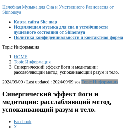
Skip
Skip
Целебная Музыка для Сна и Умственного Равновесия от
to
to
Shinonsya
the
the
Карта сайта Site map
content
Navigation
Исцеляющая музыка для сна и устойчивости
душевного состояния от Shinonsya
Политика конфиденциальности и контактная форма
Topic Информация
HOME
Topic Информация
Синергический эффект йоги и медитации:
расслабляющий метод, успокаивающий разум и тело.
2024/09/09
/ Last updated :
2024/09/09
sos
Topic Информация
Синергический эффект йоги и
медитации: расслабляющий метод,
успокаивающий разум и тело.
Facebook
X