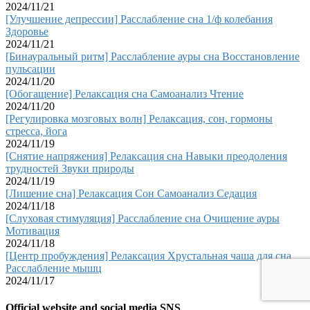
2024/11/21
[Улучшение депрессии] Расслабление сна 1/ф колебания
Здоровье
2024/11/21
[Бинауральный ритм] Расслабление ауры сна Восстановление
пульсации
2024/11/20
[Обогащение] Релаксация сна Самоанализ Чтение
2024/11/20
[Регулировка мозговых волн] Релаксация, сон, гормоны
стресса, йога
2024/11/19
[Снятие напряжения] Релаксация сна Навыки преодоления
трудностей Звуки природы
2024/11/19
[Лишение сна] Релаксация Сон Самоанализ Седация
2024/11/18
[Слуховая стимуляция] Расслабление сна Очищение ауры
Мотивация
2024/11/18
[Центр пробуждения] Релаксация Хрустальная чаша для сна
Расслабление мышц
2024/11/17
Official website and social media SNS