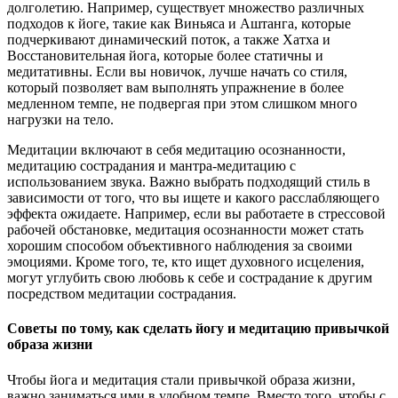
долголетию. Например, существует множество различных
подходов к йоге, такие как Виньяса и Аштанга, которые
подчеркивают динамический поток, а также Хатха и
Восстановительная йога, которые более статичны и
медитативны. Если вы новичок, лучше начать со стиля,
который позволяет вам выполнять упражнение в более
медленном темпе, не подвергая при этом слишком много
нагрузки на тело.
Медитации включают в себя медитацию осознанности,
медитацию сострадания и мантра-медитацию с
использованием звука. Важно выбрать подходящий стиль в
зависимости от того, что вы ищете и какого расслабляющего
эффекта ожидаете. Например, если вы работаете в стрессовой
рабочей обстановке, медитация осознанности может стать
хорошим способом объективного наблюдения за своими
эмоциями. Кроме того, те, кто ищет духовного исцеления,
могут углубить свою любовь к себе и сострадание к другим
посредством медитации сострадания.
Советы по тому, как сделать йогу и медитацию привычкой
образа жизни
Чтобы йога и медитация стали привычкой образа жизни,
важно заниматься ими в удобном темпе. Вместо того, чтобы с