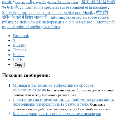
music
:
معلومات خاصة عن النوم والموسيقى
:
有关睡眠和音乐的
特别信息
:
Informations spéciales sur le sommeil et la musique
:
Spezielle Informationen zum Thema Schlaf und Musik
:
नींद और
संगीत के बारे में विशेष जानकारी
:
Informações especiais sobre sono e
música
:
Специальная информация о сне и музыке
:
Información
especial sobre el sueño y la música
Facebook
X
Bluesky
Threads
Hatena
LINE
Copy
Похожие сообщения:
Музыка и релаксация: эффективные способы
расслабиться дома
Базовые знания, необходимые для понимания
взаимосвязи между музыкой и релаксацией...
Сочетание сна и медитации: лучший метод релаксации,
позволяющий перезагрузить разум и тело.
Основные
понятия и взаимодействие сна и медитации Основной механизм и...
Как контролировать свое настроение с помощью