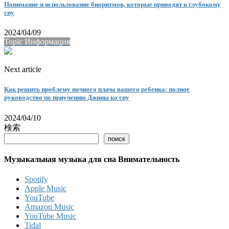
Понимание и использование биоритмов, которые приводят к глубокому
сну
2024/04/09
Topic Информация
Next article
Как решить проблему ночного плача вашего ребенка: полное
руководство по приучению Джины ко сну
2024/04/10
検索
поиск
Музыкальная музыка для сна Внимательность
Spotify
Apple Music
YouTube
Amazon Music
YouTube Music
Tidal