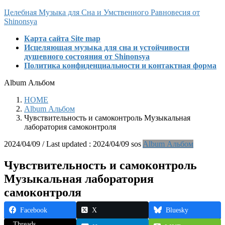
Skip
Skip
Целебная Музыка для Сна и Умственного Равновесия от
to
to
Shinonsya
the
the
Карта сайта Site map
content
Navigation
Исцеляющая музыка для сна и устойчивости
душевного состояния от Shinonsya
Политика конфиденциальности и контактная форма
Album Альбом
HOME
Album Альбом
Чувствительность и самоконтроль Музыкальная
лаборатория самоконтроля
2024/04/09
/ Last updated :
2024/04/09
sos
Album Альбом
Чувствительность и самоконтроль
Музыкальная лаборатория
самоконтроля
Facebook
X
Bluesky
Threads