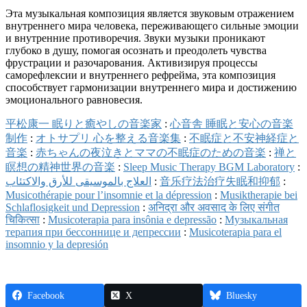
Эта музыкальная композиция является звуковым отражением
внутреннего мира человека, переживающего сильные эмоции
и внутренние противоречия. Звуки музыки проникают
глубоко в душу, помогая осознать и преодолеть чувства
фрустрации и разочарования. Активизируя процессы
саморефлексии и внутреннего рефрейма, эта композиция
способствует гармонизации внутреннего мира и достижению
эмоционального равновесия.
平松康一 眠りと癒やしの音楽家
:
心音舎 睡眠と安心の音楽
制作
:
オトサプリ 心を整える音楽集
:
不眠症と不安神経症と
音楽
:
赤ちゃんの夜泣きとママの不眠症のための音楽
:
禅と
瞑想の精神世界の音楽
:
Sleep Music Therapy BGM Laboratory
:
العلاج بالموسيقى للأرق والاكتئاب
:
音乐疗法治疗失眠和抑郁
:
Musicothérapie pour l’insomnie et la dépression
:
Musiktherapie bei
Schlaflosigkeit und Depression
:
अनिद्रा और अवसाद के लिए संगीत
चिकित्सा
:
Musicoterapia para insônia e depressão
:
Музыкальная
терапия при бессоннице и депрессии
:
Musicoterapia para el
insomnio y la depresión
Facebook
X
Bluesky