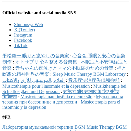
Official website and social media SNS
Shinonsya Web
X (Twitter)
Instagram
Facebook
TikTok
平松康一 眠りと癒やしの音楽家
:
心音舎 睡眠と安心の音楽
制作
:
オトサプリ 心を整える音楽集
:
不眠症と不安神経症と
音楽
:
赤ちゃんの夜泣きとママの不眠症のための音楽
:
禅と
瞑想の精神世界の音楽
:
Sleep Music Therapy BGM Laboratory
:
العلاج بالموسيقى للأرق والاكتئاب
:
音乐疗法治疗失眠和抑郁
:
Musicothérapie pour l'insomnie et la dépression
:
Musiktherapie bei
Schlaflosigkeit und Depression
:
अनिद्रा और अवसाद के लिए संगीत
चिकित्सा
:
Musicoterapia para insônia e depressão
:
Музыкальная
терапия при бессоннице и депрессии
:
Musicoterapia para el
insomnio y la depresión
#PR
Лаборатория музыкальной терапии BGM Music Therapy BGM