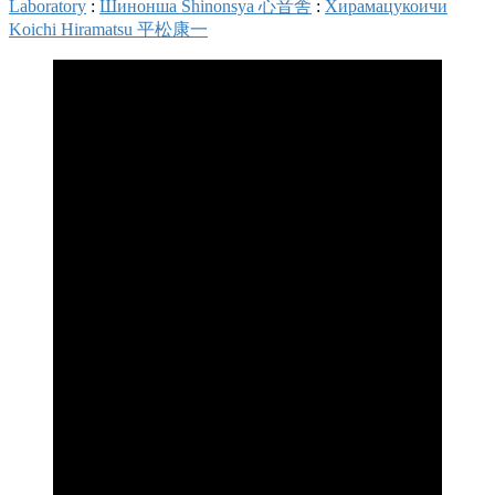
Laboratory
:
Шинонша Shinonsya 心音舎
:
Хирамацукоичи
Koichi Hiramatsu 平松康一